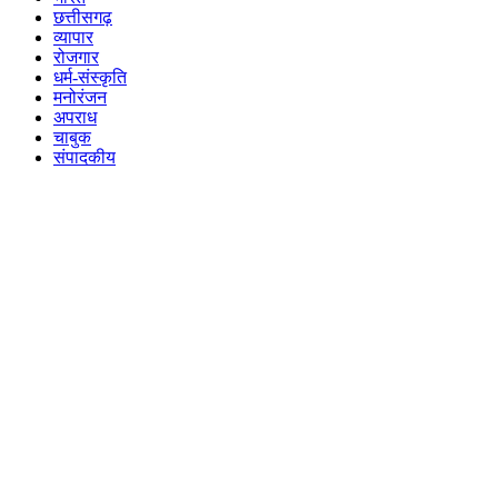
छत्तीसगढ़
व्यापार
रोजगार
धर्म-संस्कृति
मनोरंजन
अपराध
चाबुक
संपादकीय