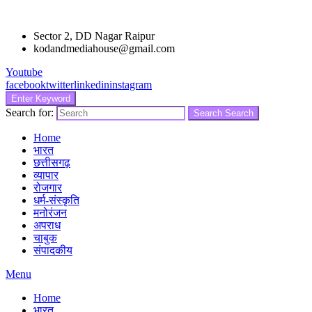
Sector 2, DD Nagar Raipur
kodandmediahouse@gmail.com
Youtube
facebook
twitter
linkedin
instagram
Enter Keyword
Search for:
Search
Search
Home
भारत
छत्तीसगढ़
व्यापार
रोजगार
धर्म-संस्कृति
मनोरंजन
अपराध
चाबुक
संपादकीय
Menu
Home
भारत