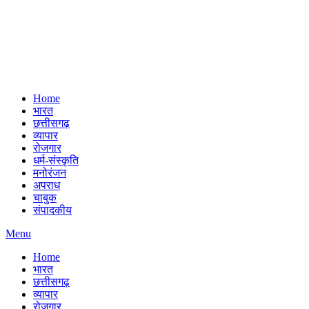
Home
भारत
छत्तीसगढ़
व्यापार
रोजगार
धर्म-संस्कृति
मनोरंजन
अपराध
चाबुक
संपादकीय
Menu
Home
भारत
छत्तीसगढ़
व्यापार
रोजगार