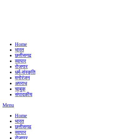
Home
भारत
छत्तीसगढ़
व्यापार
रोजगार
धर्म-संस्कृति
मनोरंजन
अपराध
चाबुक
संपादकीय
Menu
Home
भारत
छत्तीसगढ़
व्यापार
रोजगार