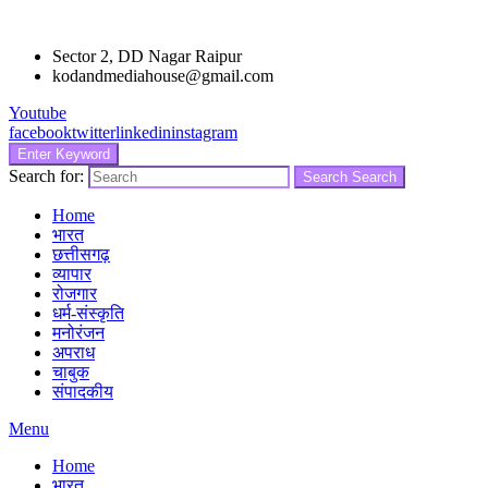
Sector 2, DD Nagar Raipur
kodandmediahouse@gmail.com
Youtube
facebook
twitter
linkedin
instagram
Enter Keyword
Search for:
Search
Search
Home
भारत
छत्तीसगढ़
व्यापार
रोजगार
धर्म-संस्कृति
मनोरंजन
अपराध
चाबुक
संपादकीय
Menu
Home
भारत