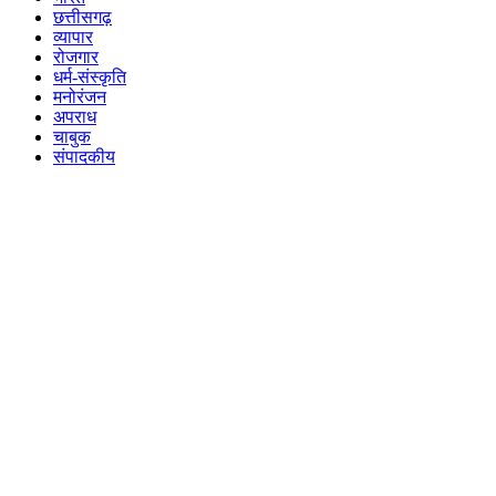
छत्तीसगढ़
व्यापार
रोजगार
धर्म-संस्कृति
मनोरंजन
अपराध
चाबुक
संपादकीय