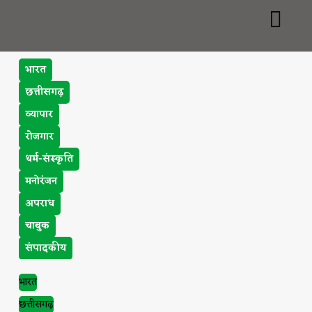
भारत
छत्तीसगढ़
व्यापार
रोजगार
धर्म-संस्कृति
मनोरंजन
अपराध
चाबुक
संपादकीय
भारत
छत्तीसगढ़