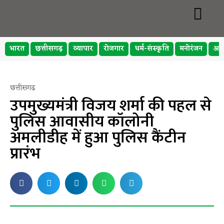
भारत
छत्तीसगढ़
व्यापार
रोजगार
धर्म-संस्कृति
मनोरंजन
अप
छत्तीसगढ़
उपमुख्यमंत्री विजय शर्मा की पहल से
पुलिस आवासीय कॉलोनी
अमलीडीह में हुआ पुलिस कैंटीन
प्रारंभ