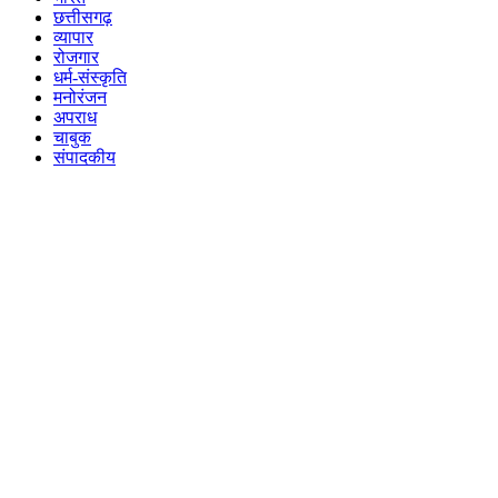
छत्तीसगढ़
व्यापार
रोजगार
धर्म-संस्कृति
मनोरंजन
अपराध
चाबुक
संपादकीय