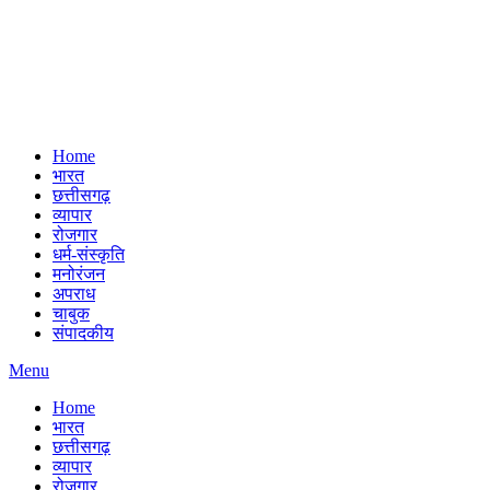
Home
भारत
छत्तीसगढ़
व्यापार
रोजगार
धर्म-संस्कृति
मनोरंजन
अपराध
चाबुक
संपादकीय
Menu
Home
भारत
छत्तीसगढ़
व्यापार
रोजगार