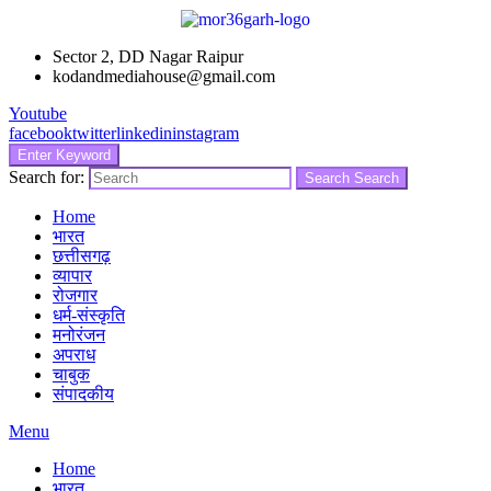
Sector 2, DD Nagar Raipur
kodandmediahouse@gmail.com
Youtube
facebook
twitter
linkedin
instagram
Enter Keyword
Search for:
Search
Search
Home
भारत
छत्तीसगढ़
व्यापार
रोजगार
धर्म-संस्कृति
मनोरंजन
अपराध
चाबुक
संपादकीय
Menu
Home
भारत