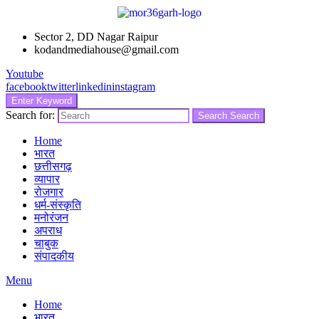
Sector 2, DD Nagar Raipur
kodandmediahouse@gmail.com
Youtube
facebook
twitter
linkedin
instagram
Enter Keyword
Search for:
Search
Search
Home
भारत
छत्तीसगढ़
व्यापार
रोजगार
धर्म-संस्कृति
मनोरंजन
अपराध
चाबुक
संपादकीय
Menu
Home
भारत