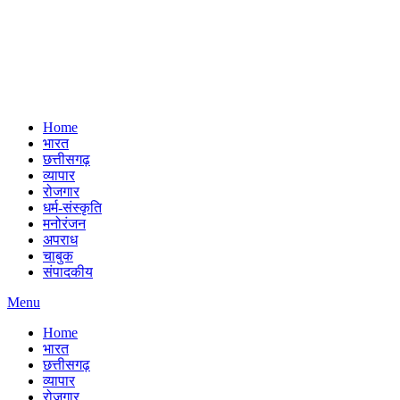
Home
भारत
छत्तीसगढ़
व्यापार
रोजगार
धर्म-संस्कृति
मनोरंजन
अपराध
चाबुक
संपादकीय
Menu
Home
भारत
छत्तीसगढ़
व्यापार
रोजगार