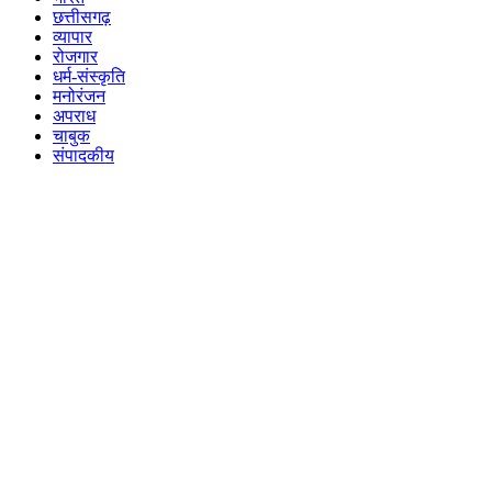
छत्तीसगढ़
व्यापार
रोजगार
धर्म-संस्कृति
मनोरंजन
अपराध
चाबुक
संपादकीय