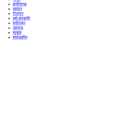
छत्तीसगढ़
व्यापार
रोजगार
धर्म-संस्कृति
मनोरंजन
अपराध
चाबुक
संपादकीय