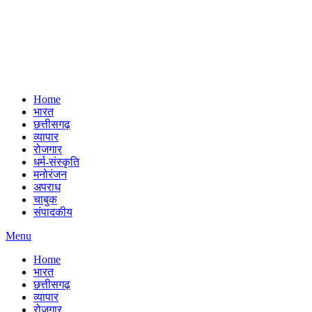
Home
भारत
छत्तीसगढ़
व्यापार
रोजगार
धर्म-संस्कृति
मनोरंजन
अपराध
चाबुक
संपादकीय
Menu
Home
भारत
छत्तीसगढ़
व्यापार
रोजगार