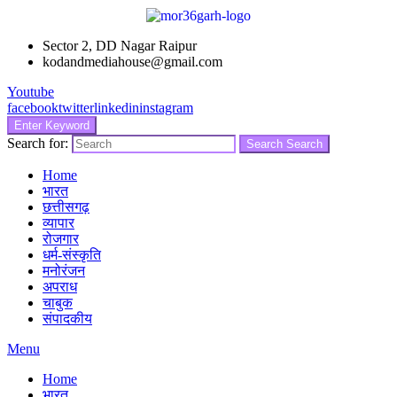
Sector 2, DD Nagar Raipur
kodandmediahouse@gmail.com
Youtube
facebook
twitter
linkedin
instagram
Enter Keyword
Search for:
Search
Search
Home
भारत
छत्तीसगढ़
व्यापार
रोजगार
धर्म-संस्कृति
मनोरंजन
अपराध
चाबुक
संपादकीय
Menu
Home
भारत