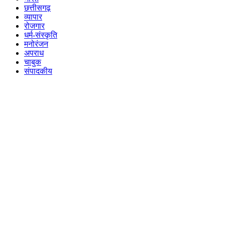
छत्तीसगढ़
व्यापार
रोजगार
धर्म-संस्कृति
मनोरंजन
अपराध
चाबुक
संपादकीय