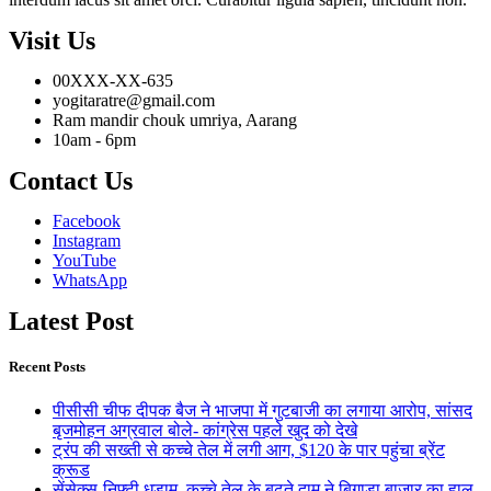
Visit Us
00XXX-XX-635
yogitaratre@gmail.com
Ram mandir chouk umriya, Aarang
10am - 6pm
Contact Us
Facebook
Instagram
YouTube
WhatsApp
Latest Post
Recent Posts
पीसीसी चीफ दीपक बैज ने भाजपा में गुटबाजी का लगाया आरोप, सांसद
बृजमोहन अग्रवाल बोले- कांग्रेस पहले खुद को देखे
ट्रंप की सख्ती से कच्चे तेल में लगी आग, $120 के पार पहुंचा ब्रेंट
क्रूड
सेंसेक्स-निफ्टी धड़ाम, कच्चे तेल के बढ़ते दाम ने बिगाड़ा बाजार का हाल