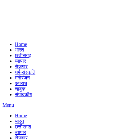
Home
भारत
छत्तीसगढ़
व्यापार
रोजगार
धर्म-संस्कृति
मनोरंजन
अपराध
चाबुक
संपादकीय
Menu
Home
भारत
छत्तीसगढ़
व्यापार
रोजगार