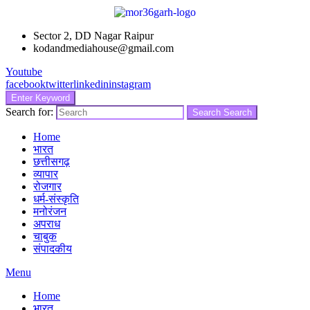
Sector 2, DD Nagar Raipur
kodandmediahouse@gmail.com
Youtube
facebook
twitter
linkedin
instagram
Enter Keyword
Search for:
Search
Search
Home
भारत
छत्तीसगढ़
व्यापार
रोजगार
धर्म-संस्कृति
मनोरंजन
अपराध
चाबुक
संपादकीय
Menu
Home
भारत