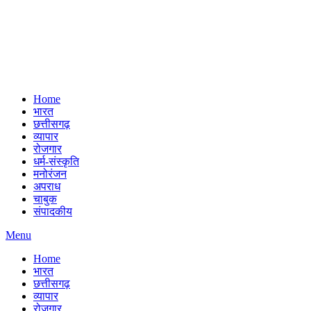
Home
भारत
छत्तीसगढ़
व्यापार
रोजगार
धर्म-संस्कृति
मनोरंजन
अपराध
चाबुक
संपादकीय
Menu
Home
भारत
छत्तीसगढ़
व्यापार
रोजगार