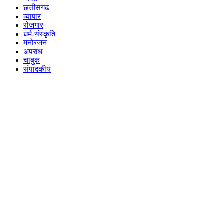
छत्तीसगढ़
व्यापार
रोजगार
धर्म-संस्कृति
मनोरंजन
अपराध
चाबुक
संपादकीय