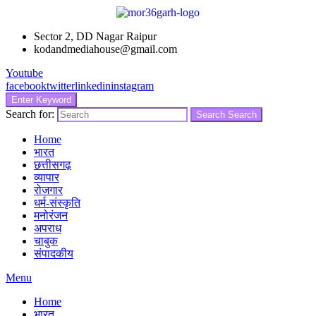
Sector 2, DD Nagar Raipur
kodandmediahouse@gmail.com
Youtube
facebook
twitter
linkedin
instagram
Enter Keyword
Search for:
Search
Search
Home
भारत
छत्तीसगढ़
व्यापार
रोजगार
धर्म-संस्कृति
मनोरंजन
अपराध
चाबुक
संपादकीय
Menu
Home
भारत