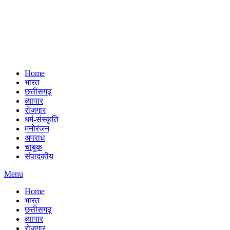
Home
भारत
छत्तीसगढ़
व्यापार
रोजगार
धर्म-संस्कृति
मनोरंजन
अपराध
चाबुक
संपादकीय
Menu
Home
भारत
छत्तीसगढ़
व्यापार
रोजगार