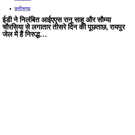
छत्तीसगढ़
ईडी ने निलंबित आईएएस रानू साहू और सौम्या
चौरसिया से लगातार तीसरे दिन की पूछताछ, रायपुर
जेल में हैं निरुद्ध…