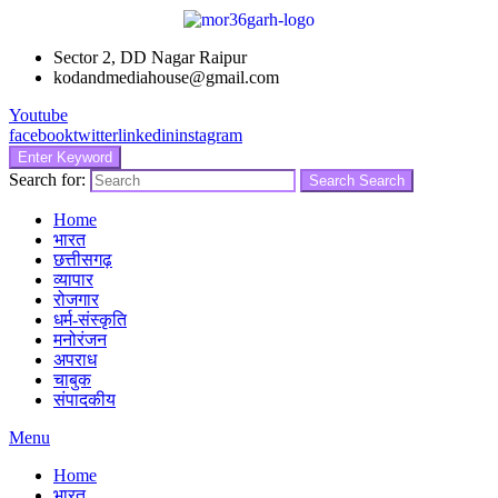
Sector 2, DD Nagar Raipur
kodandmediahouse@gmail.com
Youtube
facebook
twitter
linkedin
instagram
Enter Keyword
Search for:
Search
Search
Home
भारत
छत्तीसगढ़
व्यापार
रोजगार
धर्म-संस्कृति
मनोरंजन
अपराध
चाबुक
संपादकीय
Menu
Home
भारत