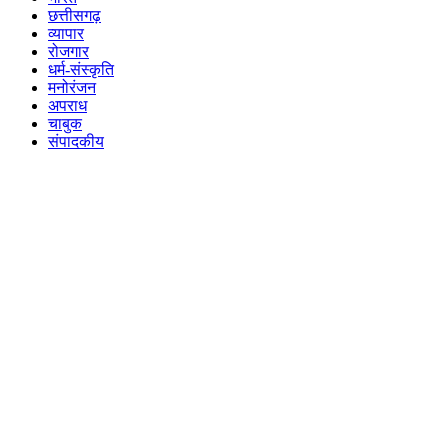
छत्तीसगढ़
व्यापार
रोजगार
धर्म-संस्कृति
मनोरंजन
अपराध
चाबुक
संपादकीय