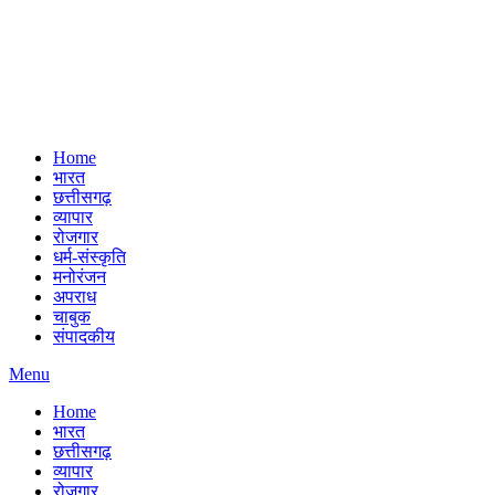
Home
भारत
छत्तीसगढ़
व्यापार
रोजगार
धर्म-संस्कृति
मनोरंजन
अपराध
चाबुक
संपादकीय
Menu
Home
भारत
छत्तीसगढ़
व्यापार
रोजगार