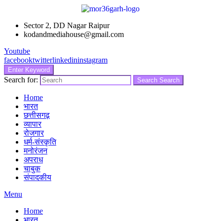
Sector 2, DD Nagar Raipur
kodandmediahouse@gmail.com
Youtube
facebook
twitter
linkedin
instagram
Enter Keyword
Search for:
Search
Search
Home
भारत
छत्तीसगढ़
व्यापार
रोजगार
धर्म-संस्कृति
मनोरंजन
अपराध
चाबुक
संपादकीय
Menu
Home
भारत