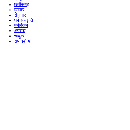
छत्तीसगढ़
व्यापार
रोजगार
धर्म-संस्कृति
मनोरंजन
अपराध
चाबुक
संपादकीय