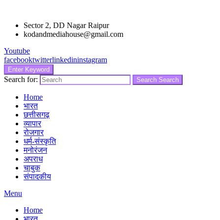
Sector 2, DD Nagar Raipur
kodandmediahouse@gmail.com
Youtube
facebook
twitter
linkedin
instagram
Enter Keyword
Search for:
Search
Search
Home
भारत
छत्तीसगढ़
व्यापार
रोजगार
धर्म-संस्कृति
मनोरंजन
अपराध
चाबुक
संपादकीय
Menu
Home
भारत