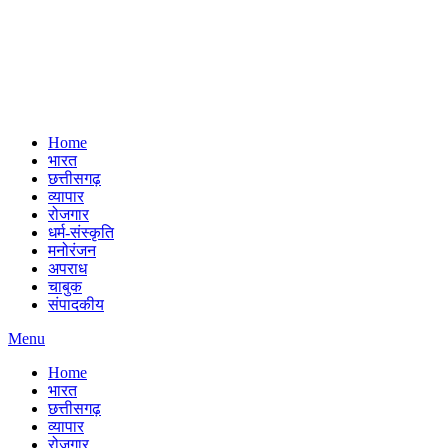
Home
भारत
छत्तीसगढ़
व्यापार
रोजगार
धर्म-संस्कृति
मनोरंजन
अपराध
चाबुक
संपादकीय
Menu
Home
भारत
छत्तीसगढ़
व्यापार
रोजगार