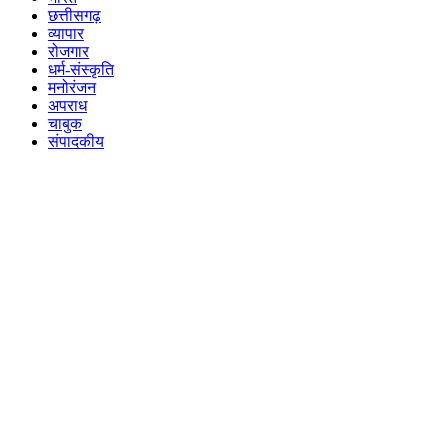
छत्तीसगढ़
व्यापार
रोजगार
धर्म-संस्कृति
मनोरंजन
अपराध
चाबुक
संपादकीय