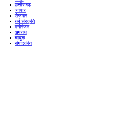
छत्तीसगढ़
व्यापार
रोजगार
धर्म-संस्कृति
मनोरंजन
अपराध
चाबुक
संपादकीय