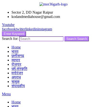
Sector 2, DD Nagar Raipur
kodandmediahouse@gmail.com
Youtube
facebook
twitter
linkedin
instagram
Enter Keyword
Search for:
Search
Search
Home
भारत
छत्तीसगढ़
व्यापार
रोजगार
धर्म-संस्कृति
मनोरंजन
अपराध
चाबुक
संपादकीय
Menu
Home
भारत