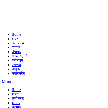
Home
भारत
छत्तीसगढ़
व्यापार
रोजगार
धर्म-संस्कृति
मनोरंजन
अपराध
चाबुक
संपादकीय
Menu
Home
भारत
छत्तीसगढ़
व्यापार
रोजगार