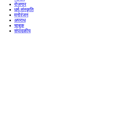
रोजगार
धर्म-संस्कृति
मनोरंजन
अपराध
चाबुक
संपादकीय