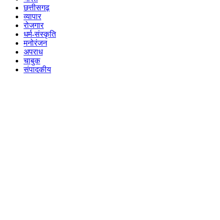
छत्तीसगढ़
व्यापार
रोजगार
धर्म-संस्कृति
मनोरंजन
अपराध
चाबुक
संपादकीय