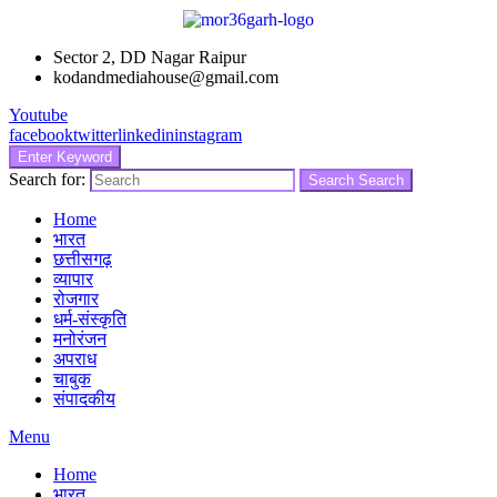
Sector 2, DD Nagar Raipur
kodandmediahouse@gmail.com
Youtube
facebook
twitter
linkedin
instagram
Enter Keyword
Search for:
Search
Search
Home
भारत
छत्तीसगढ़
व्यापार
रोजगार
धर्म-संस्कृति
मनोरंजन
अपराध
चाबुक
संपादकीय
Menu
Home
भारत