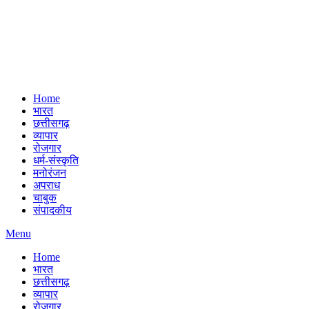
Home
भारत
छत्तीसगढ़
व्यापार
रोजगार
धर्म-संस्कृति
मनोरंजन
अपराध
चाबुक
संपादकीय
Menu
Home
भारत
छत्तीसगढ़
व्यापार
रोजगार