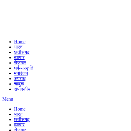
Home
भारत
छत्तीसगढ़
व्यापार
रोजगार
धर्म-संस्कृति
मनोरंजन
अपराध
चाबुक
संपादकीय
Menu
Home
भारत
छत्तीसगढ़
व्यापार
रोजगार