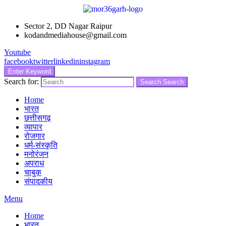
Sector 2, DD Nagar Raipur
kodandmediahouse@gmail.com
Youtube
facebook
twitter
linkedin
instagram
Enter Keyword
Search for:
Search
Search
Home
भारत
छत्तीसगढ़
व्यापार
रोजगार
धर्म-संस्कृति
मनोरंजन
अपराध
चाबुक
संपादकीय
Menu
Home
भारत