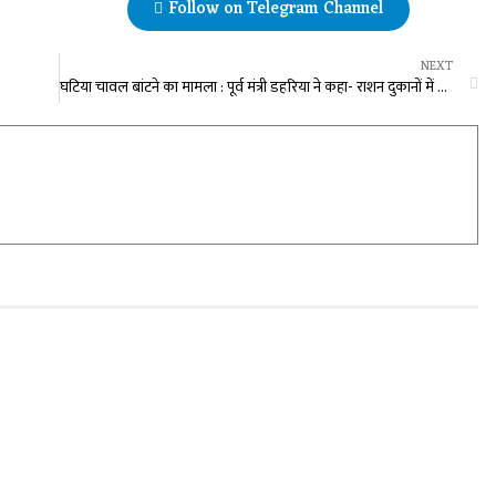
Follow on Telegram Channel
NEXT
घटिया चावल बांटने का मामला : पूर्व मंत्री डहरिया ने कहा- राशन दुकानों में जानवरों के खाने लायक भी नहीं वो चावल बांटा गया, MLA गुरु खुशवंत बोले- दोषियों पर होगी कार्रवाई