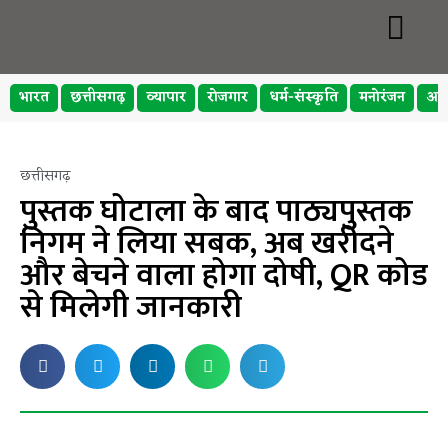
भारत
छत्तीसगढ़
व्यापार
रोजगार
धर्म-संस्कृति
मनोरंजन
अप
छत्तीसगढ़
पुस्तक घोटाला के बाद पाठ्यपुस्तक
निगम ने लिया सबक, अब खरीदने
और बेचने वाला होगा दोषी, QR कोड
से मिलेगी जानकारी