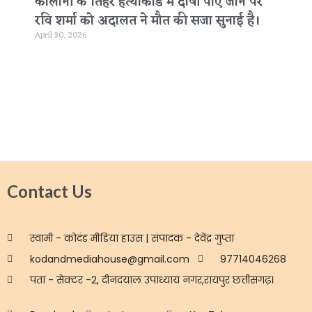
कॉलोनी के तिहरे हत्याकांड में दोषी पाए जाने पर
रवि शर्मा को अदालत ने मौत की सजा सुनाई है।
April 30, 2026
Contact Us
स्वामी - कोदंड मीडिया हाउस | संपादक - देवेंद्र गुप्ता
kodandmediahouse@gmail.com
97714046268
पता - सेक्टर -2, दीनदयाल उपाध्याय नगर,रायपुर छत्तीसगढ़।