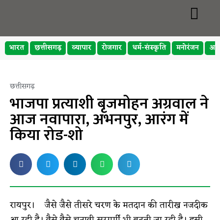
भारत
छत्तीसगढ़
व्यापार
रोजगार
धर्म-संस्कृति
मनोरंजन
अप
छत्तीसगढ़
भाजपा प्रत्याशी बृजमोहन अग्रवाल ने
आज नवापारा, अभनपुर, आरंग में
किया रोड-शो
रायपुर। जैसे जैसे तीसरे चरण के मतदान की तारीख नजदीक
आ रही है। वैसे वैसे चुनावी सरगर्मी भी बढ़ती जा रही है। इसी