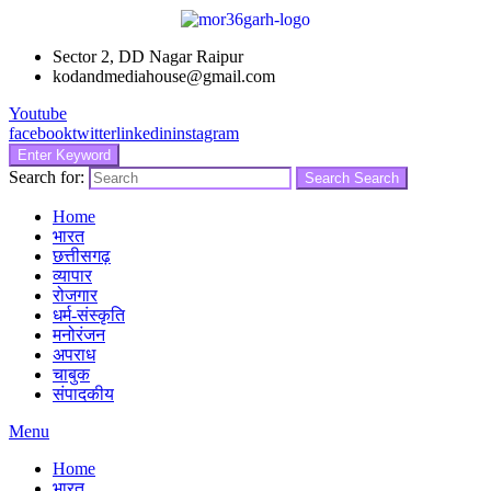
Sector 2, DD Nagar Raipur
kodandmediahouse@gmail.com
Youtube
facebook
twitter
linkedin
instagram
Enter Keyword
Search for:
Search
Search
Home
भारत
छत्तीसगढ़
व्यापार
रोजगार
धर्म-संस्कृति
मनोरंजन
अपराध
चाबुक
संपादकीय
Menu
Home
भारत