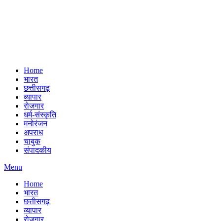
Home
भारत
छत्तीसगढ़
व्यापार
रोजगार
धर्म-संस्कृति
मनोरंजन
अपराध
चाबुक
संपादकीय
Menu
Home
भारत
छत्तीसगढ़
व्यापार
रोजगार