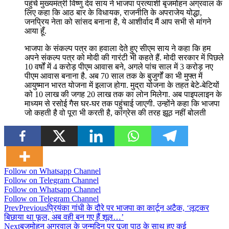
पहुंचे मुख्यमंत्री विष्णु देव साय ने भाजपा प्रत्याशी बृजमोहन अग्रवाल के
लिए कहा कि आठ बार के विधायक, राजनीति के अपराजेय योद्धा,
जनप्रिय नेता को सांसद बनाना है, ये आशीर्वाद मैं आप सभी से मांगने
आया हूँ.
भाजपा के संकल्प पत्र का हवाला देते हुए सीएम साय ने कहा कि हम
अपने संकल्प पत्र को मोदी की गारंटी भी कहते हैं. मोदी सरकार में पिछले
10 वर्षों में 4 करोड़ पीएम आवास बने, अगले पांच साल में 3 करोड़ नए
पीएम आवास बनाना है. अब 70 साल तक के बुजुर्गों का भी मुफ्त में
आयुष्मान भारत योजना में इलाज होगा. मुद्रा योजना के तहत बेटे-बेटियों
को 10 लाख की जगह 20 लाख तक का लोन मिलेगा. अब पाइपलाइन के
माध्यम से रसोई गैस घर-घर तक पहुंचाई जाएगी. उन्होंने कहा कि भाजपा
जो कहती है वो पूरा भी करती है, कांग्रेस की तरह झूठ नहीं बोलती
Follow on Whatsapp Channel
Follow on Telegram Channel
Follow on Whatsapp Channel
Follow on Telegram Channel
Prev
Previous
प्रियंका गांधी के दौरे पर भाजपा का कार्टून अटैक, ‘लूटकर
बिछाया था फूल, अब वही बन गए हैं शूल…’
Next
बृजमोहन अग्रवाल के जन्मदिन पर पूजा पाठ के साथ हुए कई