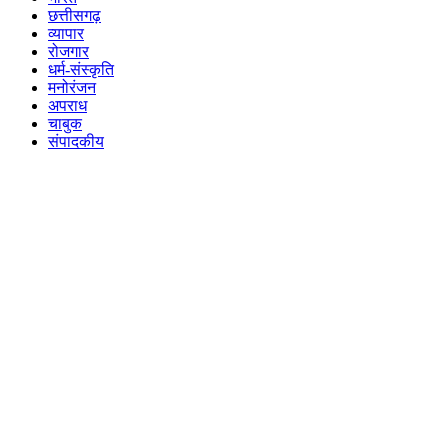
छत्तीसगढ़
व्यापार
रोजगार
धर्म-संस्कृति
मनोरंजन
अपराध
चाबुक
संपादकीय