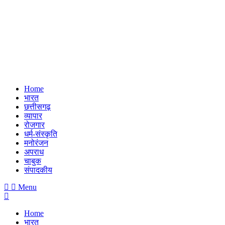
Home
भारत
छत्तीसगढ़
व्यापार
रोजगार
धर्म-संस्कृति
मनोरंजन
अपराध
चाबुक
संपादकीय
Menu
Home
भारत