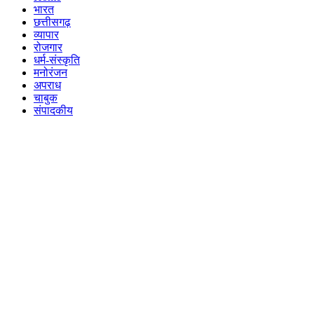
भारत
छत्तीसगढ़
व्यापार
रोजगार
धर्म-संस्कृति
मनोरंजन
अपराध
चाबुक
संपादकीय