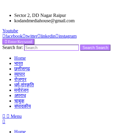
Sector 2, DD Nagar Raipur
kodandmediahouse@gmail.com
Youtube
facebook
twitter
linkedin
instagram
Enter Keyword
Search for:
Search
Search
Home
भारत
छत्तीसगढ़
व्यापार
रोजगार
धर्म-संस्कृति
मनोरंजन
अपराध
चाबुक
संपादकीय
Menu
Home