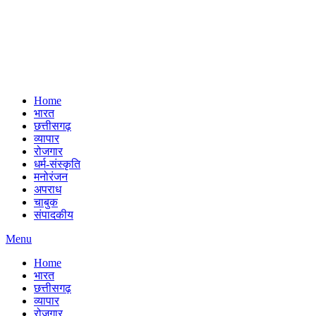
Home
भारत
छत्तीसगढ़
व्यापार
रोजगार
धर्म-संस्कृति
मनोरंजन
अपराध
चाबुक
संपादकीय
Menu
Home
भारत
छत्तीसगढ़
व्यापार
रोजगार