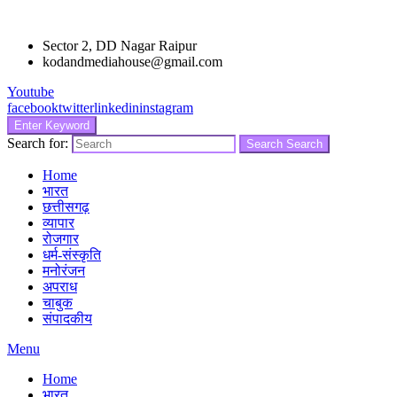
Sector 2, DD Nagar Raipur
kodandmediahouse@gmail.com
Youtube
facebook
twitter
linkedin
instagram
Enter Keyword
Search for:
Search
Search
Home
भारत
छत्तीसगढ़
व्यापार
रोजगार
धर्म-संस्कृति
मनोरंजन
अपराध
चाबुक
संपादकीय
Menu
Home
भारत