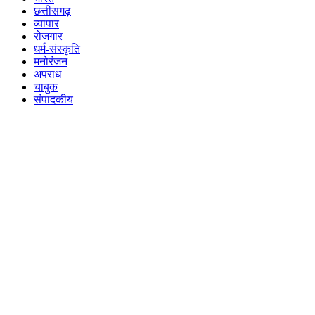
छत्तीसगढ़
व्यापार
रोजगार
धर्म-संस्कृति
मनोरंजन
अपराध
चाबुक
संपादकीय