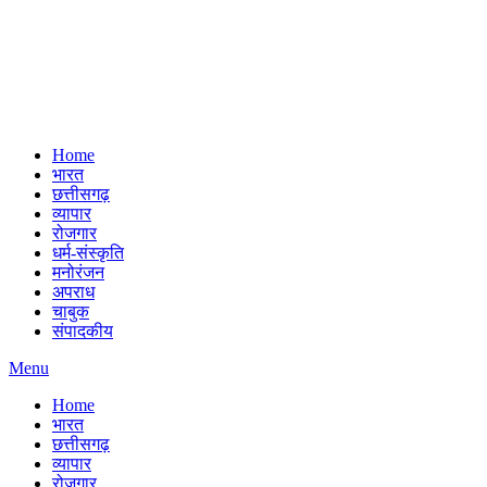
Home
भारत
छत्तीसगढ़
व्यापार
रोजगार
धर्म-संस्कृति
मनोरंजन
अपराध
चाबुक
संपादकीय
Menu
Home
भारत
छत्तीसगढ़
व्यापार
रोजगार