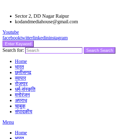
Sector 2, DD Nagar Raipur
kodandmediahouse@gmail.com
Youtube
facebook
twitter
linkedin
instagram
Enter Keyword
Search for:
Search
Search
Home
भारत
छत्तीसगढ़
व्यापार
रोजगार
धर्म-संस्कृति
मनोरंजन
अपराध
चाबुक
संपादकीय
Menu
Home
भारत