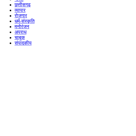
छत्तीसगढ़
व्यापार
रोजगार
धर्म-संस्कृति
मनोरंजन
अपराध
चाबुक
संपादकीय