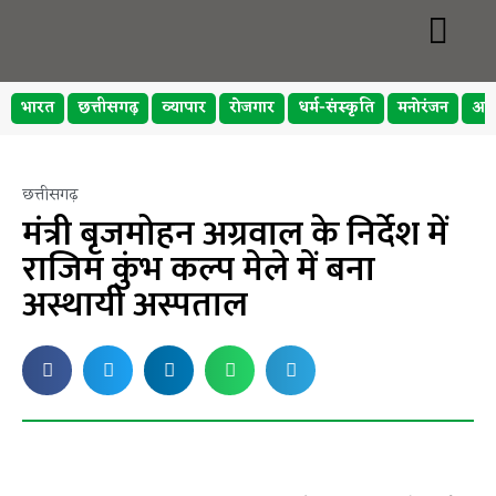
भारत
छत्तीसगढ़
व्यापार
रोजगार
धर्म-संस्कृति
मनोरंजन
अप
छत्तीसगढ़
मंत्री बृजमोहन अग्रवाल के निर्देश में
राजिम कुंभ कल्प मेले में बना
अस्थायी अस्पताल