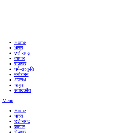
Home
भारत
छत्तीसगढ़
व्यापार
रोजगार
धर्म-संस्कृति
मनोरंजन
अपराध
चाबुक
संपादकीय
Menu
Home
भारत
छत्तीसगढ़
व्यापार
रोजगार