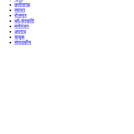
छत्तीसगढ़
व्यापार
रोजगार
धर्म-संस्कृति
मनोरंजन
अपराध
चाबुक
संपादकीय