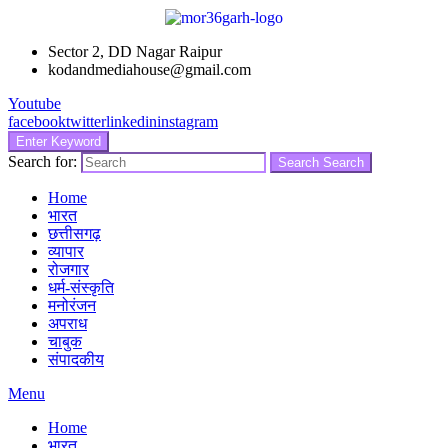
Sector 2, DD Nagar Raipur
kodandmediahouse@gmail.com
Youtube
facebook
twitter
linkedin
instagram
Enter Keyword
Search for:
Search
Search
Home
भारत
छत्तीसगढ़
व्यापार
रोजगार
धर्म-संस्कृति
मनोरंजन
अपराध
चाबुक
संपादकीय
Menu
Home
भारत