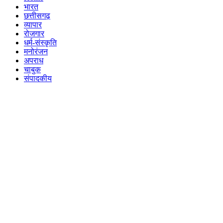
भारत
छत्तीसगढ़
व्यापार
रोजगार
धर्म-संस्कृति
मनोरंजन
अपराध
चाबुक
संपादकीय