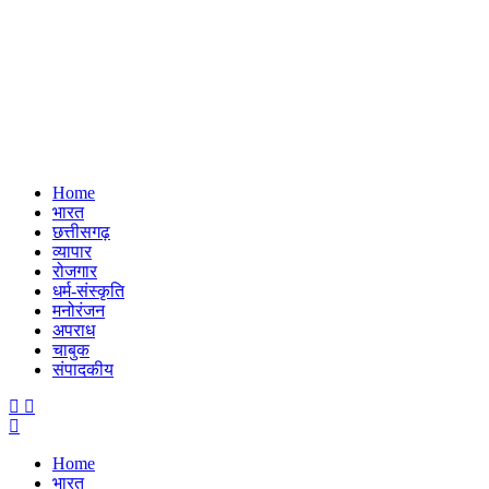
Home
भारत
छत्तीसगढ़
व्यापार
रोजगार
धर्म-संस्कृति
मनोरंजन
अपराध
चाबुक
संपादकीय
Menu
Home
भारत