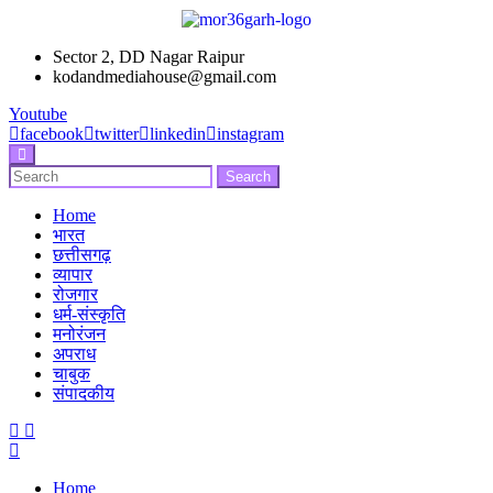
Sector 2, DD Nagar Raipur
kodandmediahouse@gmail.com
Youtube
facebook
twitter
linkedin
instagram
Enter
Search
Search
Keyword
for:
Search
Home
भारत
छत्तीसगढ़
व्यापार
रोजगार
धर्म-संस्कृति
मनोरंजन
अपराध
चाबुक
संपादकीय
Menu
Home