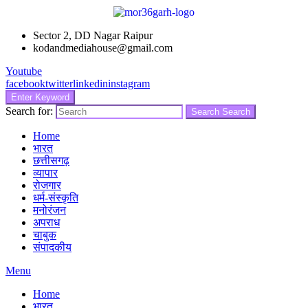
Sector 2, DD Nagar Raipur
kodandmediahouse@gmail.com
Youtube
facebook
twitter
linkedin
instagram
Enter Keyword
Search for:
Search
Search
Home
भारत
छत्तीसगढ़
व्यापार
रोजगार
धर्म-संस्कृति
मनोरंजन
अपराध
चाबुक
संपादकीय
Menu
Home
भारत