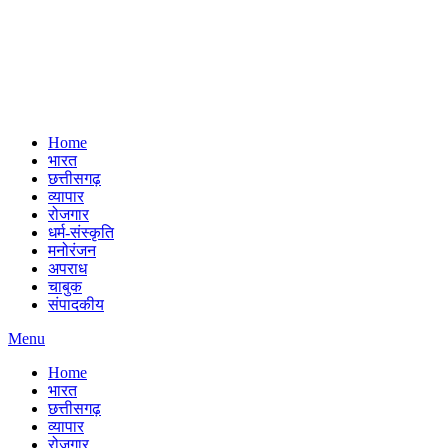
Home
भारत
छत्तीसगढ़
व्यापार
रोजगार
धर्म-संस्कृति
मनोरंजन
अपराध
चाबुक
संपादकीय
Menu
Home
भारत
छत्तीसगढ़
व्यापार
रोजगार