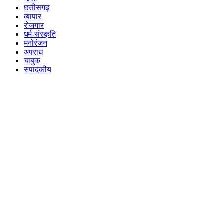
छत्तीसगढ़
व्यापार
रोजगार
धर्म-संस्कृति
मनोरंजन
अपराध
चाबुक
संपादकीय