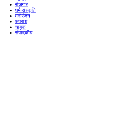
रोजगार
धर्म-संस्कृति
मनोरंजन
अपराध
चाबुक
संपादकीय