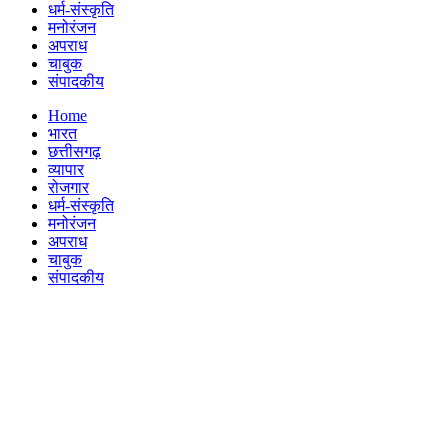
धर्म-संस्कृति
मनोरंजन
अपराध
चाबुक
संपादकीय
Menu
Home
भारत
छत्तीसगढ़
व्यापार
रोजगार
धर्म-संस्कृति
मनोरंजन
अपराध
चाबुक
संपादकीय