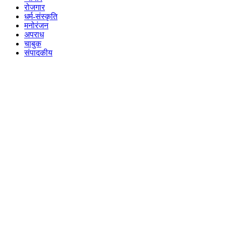
रोजगार
धर्म-संस्कृति
मनोरंजन
अपराध
चाबुक
संपादकीय