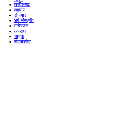
छत्तीसगढ़
व्यापार
रोजगार
धर्म-संस्कृति
मनोरंजन
अपराध
चाबुक
संपादकीय