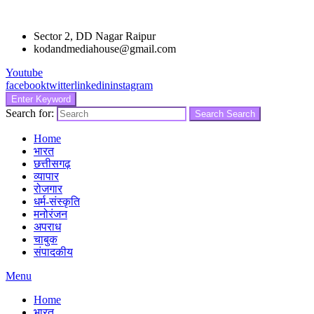
Sector 2, DD Nagar Raipur
kodandmediahouse@gmail.com
Youtube
facebook
twitter
linkedin
instagram
Enter Keyword
Search for:
Search
Search
Home
भारत
छत्तीसगढ़
व्यापार
रोजगार
धर्म-संस्कृति
मनोरंजन
अपराध
चाबुक
संपादकीय
Menu
Home
भारत