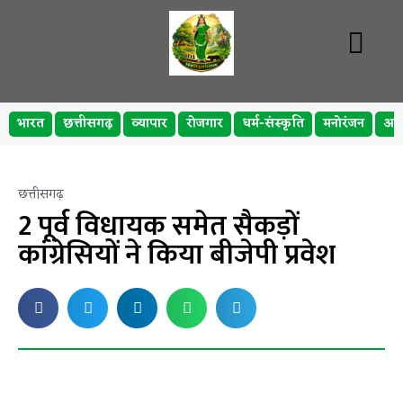
भारत
छत्तीसगढ़
व्यापार
रोजगार
धर्म-संस्कृति
मनोरंजन
अप
छत्तीसगढ़
2 पूर्व विधायक समेत सैकड़ों
कांग्रेसियों ने किया बीजेपी प्रवेश