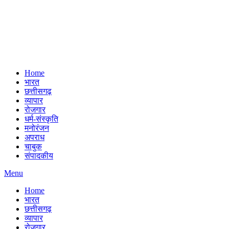
Home
भारत
छत्तीसगढ़
व्यापार
रोजगार
धर्म-संस्कृति
मनोरंजन
अपराध
चाबुक
संपादकीय
Menu
Home
भारत
छत्तीसगढ़
व्यापार
रोजगार