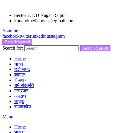
Sector 2, DD Nagar Raipur
kodandmediahouse@gmail.com
Youtube
facebook
twitter
linkedin
instagram
Enter Keyword
Search for:
Search
Search
Home
भारत
छत्तीसगढ़
व्यापार
रोजगार
धर्म-संस्कृति
मनोरंजन
अपराध
चाबुक
संपादकीय
Menu
Home
भारत