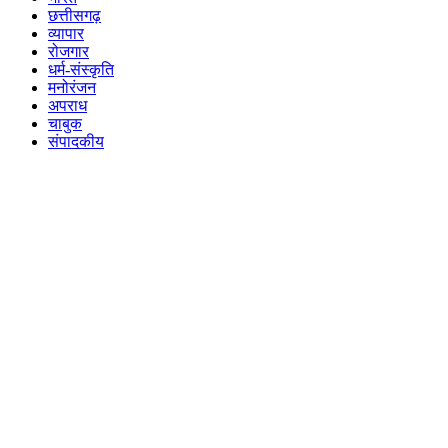
छत्तीसगढ़
व्यापार
रोजगार
धर्म-संस्कृति
मनोरंजन
अपराध
चाबुक
संपादकीय