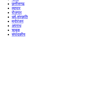
छत्तीसगढ़
व्यापार
रोजगार
धर्म-संस्कृति
मनोरंजन
अपराध
चाबुक
संपादकीय