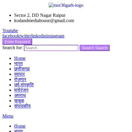
Sector 2, DD Nagar Raipur
kodandmediahouse@gmail.com
Youtube
facebook
twitter
linkedin
instagram
Enter Keyword
Search for:
Search
Search
Home
भारत
छत्तीसगढ़
व्यापार
रोजगार
धर्म-संस्कृति
मनोरंजन
अपराध
चाबुक
संपादकीय
Menu
Home
भारत