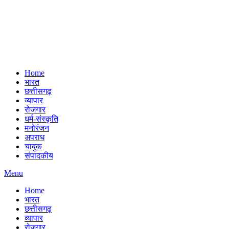
Home
भारत
छत्तीसगढ़
व्यापार
रोजगार
धर्म-संस्कृति
मनोरंजन
अपराध
चाबुक
संपादकीय
Menu
Home
भारत
छत्तीसगढ़
व्यापार
रोजगार