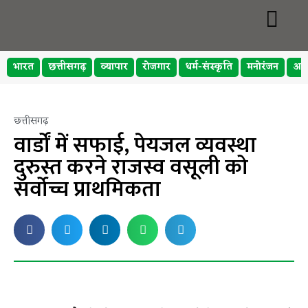
भारत
छत्तीसगढ़
व्यापार
रोजगार
धर्म-संस्कृति
मनोरंजन
अप
छत्तीसगढ़
वार्डों में सफाई, पेयजल व्यवस्था
दुरुस्त करने राजस्व वसूली को
सर्वोच्च प्राथमिकता