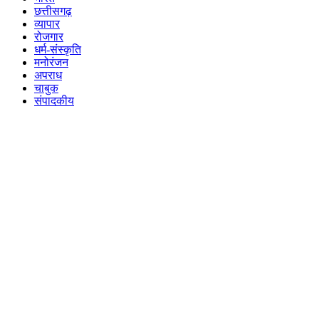
छत्तीसगढ़
व्यापार
रोजगार
धर्म-संस्कृति
मनोरंजन
अपराध
चाबुक
संपादकीय