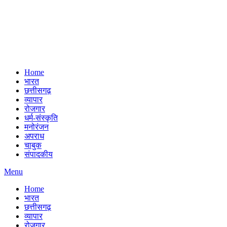
Home
भारत
छत्तीसगढ़
व्यापार
रोजगार
धर्म-संस्कृति
मनोरंजन
अपराध
चाबुक
संपादकीय
Menu
Home
भारत
छत्तीसगढ़
व्यापार
रोजगार