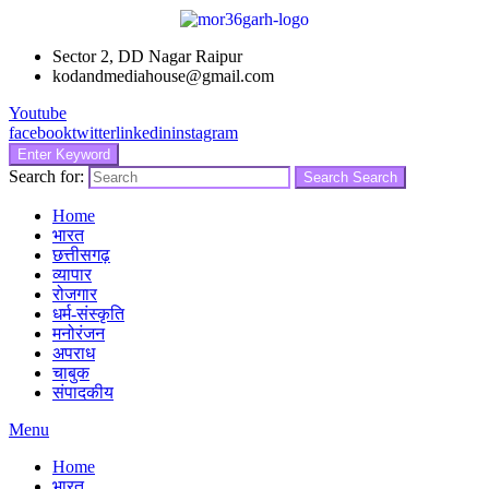
Sector 2, DD Nagar Raipur
kodandmediahouse@gmail.com
Youtube
facebook
twitter
linkedin
instagram
Enter Keyword
Search for:
Search
Search
Home
भारत
छत्तीसगढ़
व्यापार
रोजगार
धर्म-संस्कृति
मनोरंजन
अपराध
चाबुक
संपादकीय
Menu
Home
भारत