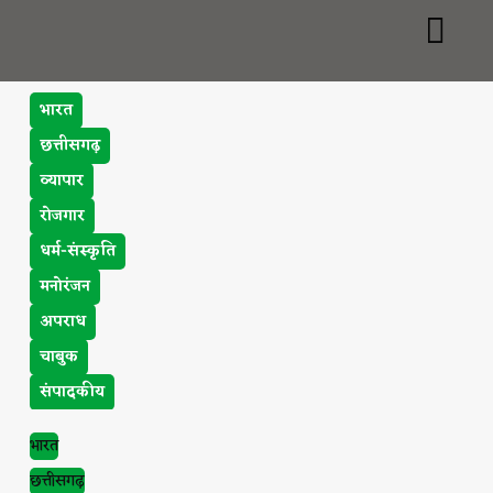
भारत
छत्तीसगढ़
व्यापार
रोजगार
धर्म-संस्कृति
मनोरंजन
अपराध
चाबुक
संपादकीय
भारत
छत्तीसगढ़