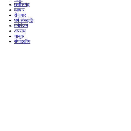
छत्तीसगढ़
व्यापार
रोजगार
धर्म-संस्कृति
मनोरंजन
अपराध
चाबुक
संपादकीय