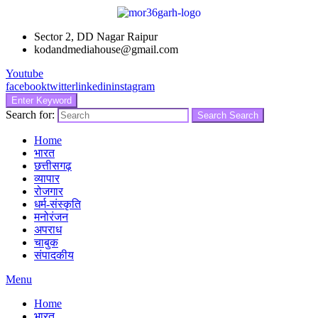
Sector 2, DD Nagar Raipur
kodandmediahouse@gmail.com
Youtube
facebook
twitter
linkedin
instagram
Enter Keyword
Search for:
Search
Search
Home
भारत
छत्तीसगढ़
व्यापार
रोजगार
धर्म-संस्कृति
मनोरंजन
अपराध
चाबुक
संपादकीय
Menu
Home
भारत