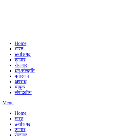
Home
भारत
छत्तीसगढ़
व्यापार
रोजगार
धर्म-संस्कृति
मनोरंजन
अपराध
चाबुक
संपादकीय
Menu
Home
भारत
छत्तीसगढ़
व्यापार
रोजगार