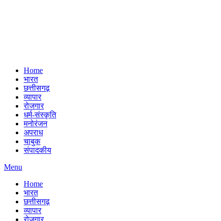
Home
भारत
छत्तीसगढ़
व्यापार
रोजगार
धर्म-संस्कृति
मनोरंजन
अपराध
चाबुक
संपादकीय
Menu
Home
भारत
छत्तीसगढ़
व्यापार
रोजगार