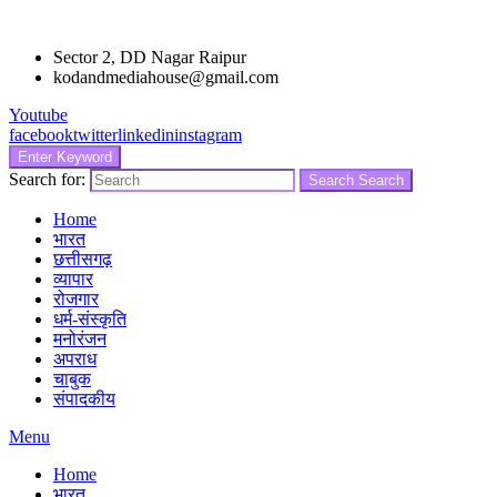
Sector 2, DD Nagar Raipur
kodandmediahouse@gmail.com
Youtube
facebook
twitter
linkedin
instagram
Enter Keyword
Search for:
Search
Search
Home
भारत
छत्तीसगढ़
व्यापार
रोजगार
धर्म-संस्कृति
मनोरंजन
अपराध
चाबुक
संपादकीय
Menu
Home
भारत