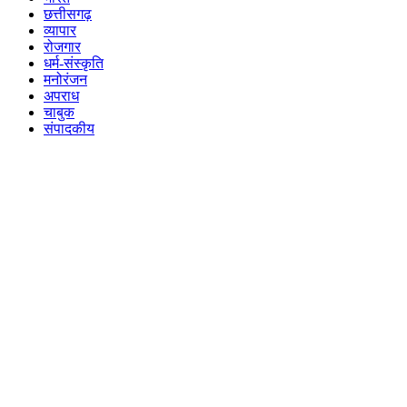
छत्तीसगढ़
व्यापार
रोजगार
धर्म-संस्कृति
मनोरंजन
अपराध
चाबुक
संपादकीय