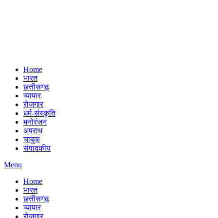
Home
भारत
छत्तीसगढ़
व्यापार
रोजगार
धर्म-संस्कृति
मनोरंजन
अपराध
चाबुक
संपादकीय
Menu
Home
भारत
छत्तीसगढ़
व्यापार
रोजगार