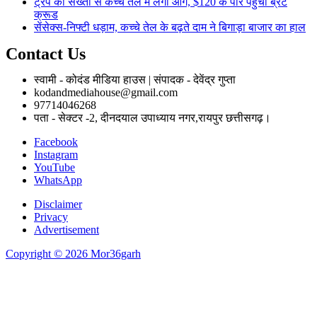
ट्रंप की सख्ती से कच्चे तेल में लगी आग, $120 के पार पहुंचा ब्रेंट
क्रूड
सेंसेक्स-निफ्टी धड़ाम, कच्चे तेल के बढ़ते दाम ने बिगाड़ा बाजार का हाल
Contact Us
स्वामी - कोदंड मीडिया हाउस | संपादक - देवेंद्र गुप्ता
kodandmediahouse@gmail.com
97714046268
पता - सेक्टर -2, दीनदयाल उपाध्याय नगर,रायपुर छत्तीसगढ़।
Facebook
Instagram
YouTube
WhatsApp
Disclaimer
Privacy
Advertisement
Copyright © 2026 Mor36garh