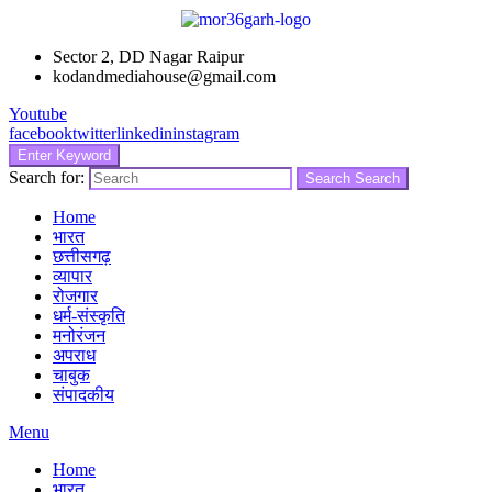
Sector 2, DD Nagar Raipur
kodandmediahouse@gmail.com
Youtube
facebook
twitter
linkedin
instagram
Enter Keyword
Search for:
Search
Search
Home
भारत
छत्तीसगढ़
व्यापार
रोजगार
धर्म-संस्कृति
मनोरंजन
अपराध
चाबुक
संपादकीय
Menu
Home
भारत