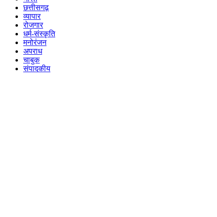
छत्तीसगढ़
व्यापार
रोजगार
धर्म-संस्कृति
मनोरंजन
अपराध
चाबुक
संपादकीय