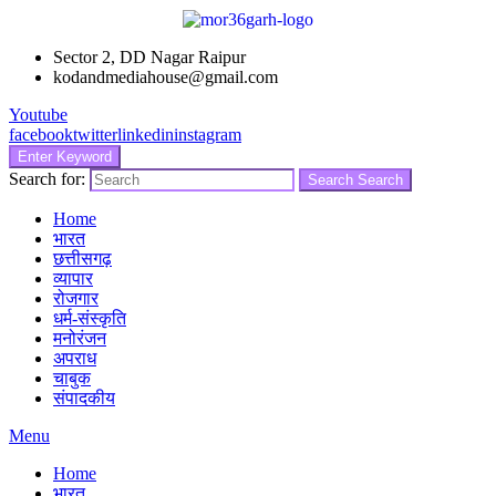
Sector 2, DD Nagar Raipur
kodandmediahouse@gmail.com
Youtube
facebook
twitter
linkedin
instagram
Enter Keyword
Search for:
Search
Search
Home
भारत
छत्तीसगढ़
व्यापार
रोजगार
धर्म-संस्कृति
मनोरंजन
अपराध
चाबुक
संपादकीय
Menu
Home
भारत