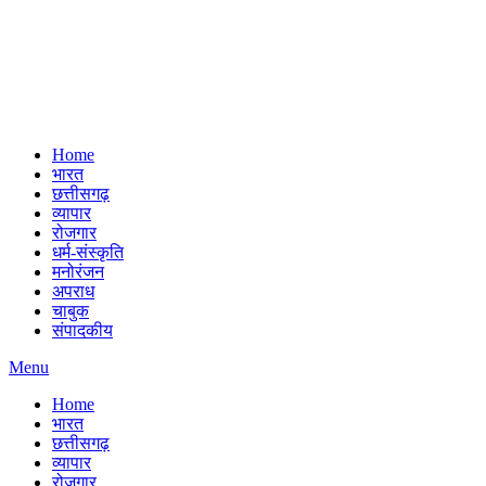
Home
भारत
छत्तीसगढ़
व्यापार
रोजगार
धर्म-संस्कृति
मनोरंजन
अपराध
चाबुक
संपादकीय
Menu
Home
भारत
छत्तीसगढ़
व्यापार
रोजगार