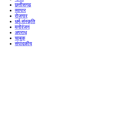
छत्तीसगढ़
व्यापार
रोजगार
धर्म-संस्कृति
मनोरंजन
अपराध
चाबुक
संपादकीय