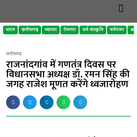
भारत
छत्तीसगढ़
व्यापार
रोजगार
धर्म-संस्कृति
मनोरंजन
अप
छत्तीसगढ़
राजनांदगांव में गणतंत्र दिवस पर
विधानसभा अध्यक्ष डॉ. रमन सिंह की
जगह राजेश मूणत करेंगे ध्वजारोहण