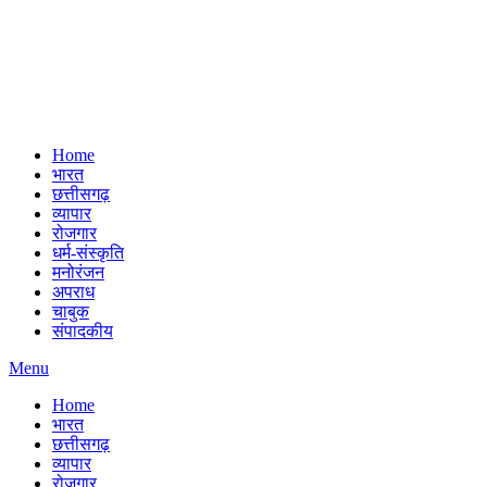
Home
भारत
छत्तीसगढ़
व्यापार
रोजगार
धर्म-संस्कृति
मनोरंजन
अपराध
चाबुक
संपादकीय
Menu
Home
भारत
छत्तीसगढ़
व्यापार
रोजगार