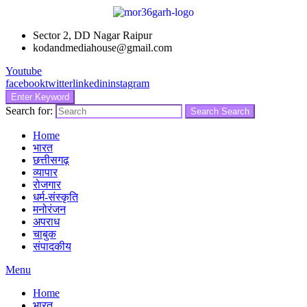
Sector 2, DD Nagar Raipur
kodandmediahouse@gmail.com
Youtube
facebook
twitter
linkedin
instagram
Enter Keyword
Search for:
Search
Search
Home
भारत
छत्तीसगढ़
व्यापार
रोजगार
धर्म-संस्कृति
मनोरंजन
अपराध
चाबुक
संपादकीय
Menu
Home
भारत