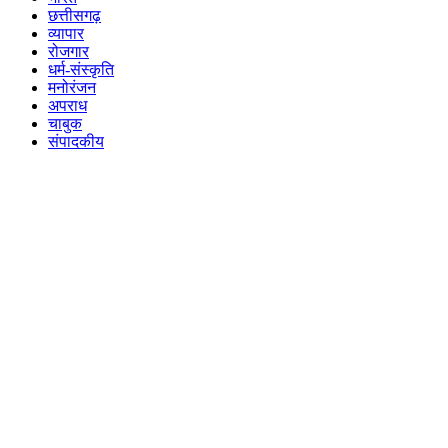
छत्तीसगढ़
व्यापार
रोजगार
धर्म-संस्कृति
मनोरंजन
अपराध
चाबुक
संपादकीय