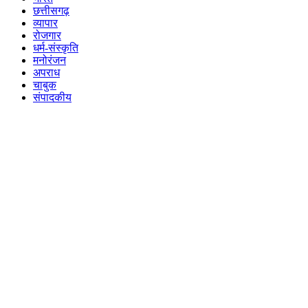
छत्तीसगढ़
व्यापार
रोजगार
धर्म-संस्कृति
मनोरंजन
अपराध
चाबुक
संपादकीय