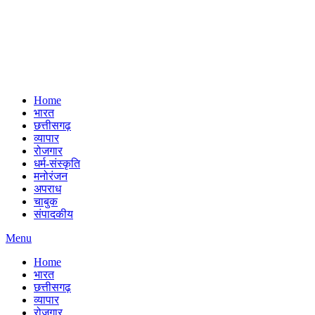
Home
भारत
छत्तीसगढ़
व्यापार
रोजगार
धर्म-संस्कृति
मनोरंजन
अपराध
चाबुक
संपादकीय
Menu
Home
भारत
छत्तीसगढ़
व्यापार
रोजगार