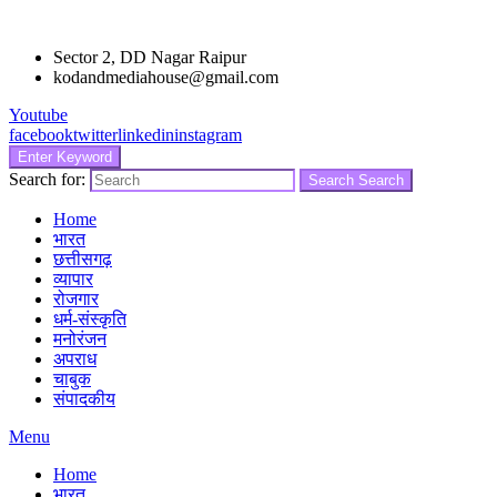
Sector 2, DD Nagar Raipur
kodandmediahouse@gmail.com
Youtube
facebook
twitter
linkedin
instagram
Enter Keyword
Search for:
Search
Search
Home
भारत
छत्तीसगढ़
व्यापार
रोजगार
धर्म-संस्कृति
मनोरंजन
अपराध
चाबुक
संपादकीय
Menu
Home
भारत