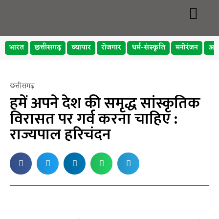
भारत
छत्तीसगढ़
व्यापार
रोजगार
धर्म-संस्कृति
मनोरंजन
अप
छत्तीसगढ़
हमें अपने देश की समृद्ध सांस्कृतिक
विरासत पर गर्व करना चाहिए :
राज्यपाल हरिचंदन