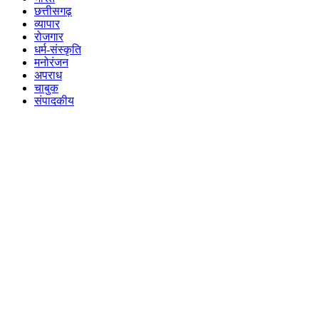
छत्तीसगढ़
व्यापार
रोजगार
धर्म-संस्कृति
मनोरंजन
अपराध
चाबुक
संपादकीय