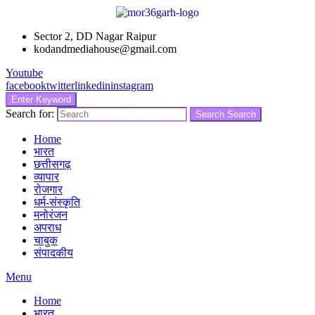
Sector 2, DD Nagar Raipur
kodandmediahouse@gmail.com
Youtube
facebook
twitter
linkedin
instagram
Enter Keyword
Search for:
Search
Search
Home
भारत
छत्तीसगढ़
व्यापार
रोजगार
धर्म-संस्कृति
मनोरंजन
अपराध
चाबुक
संपादकीय
Menu
Home
भारत