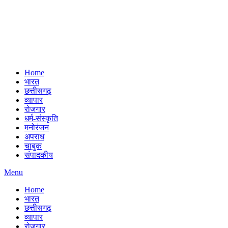
Home
भारत
छत्तीसगढ़
व्यापार
रोजगार
धर्म-संस्कृति
मनोरंजन
अपराध
चाबुक
संपादकीय
Menu
Home
भारत
छत्तीसगढ़
व्यापार
रोजगार