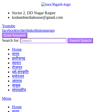
Sector 2, DD Nagar Raipur
kodandmediahouse@gmail.com
Youtube
facebook
twitter
linkedin
instagram
Enter Keyword
Search for:
Search
Search
Home
भारत
छत्तीसगढ़
व्यापार
रोजगार
धर्म-संस्कृति
मनोरंजन
अपराध
चाबुक
संपादकीय
Menu
Home
भारत