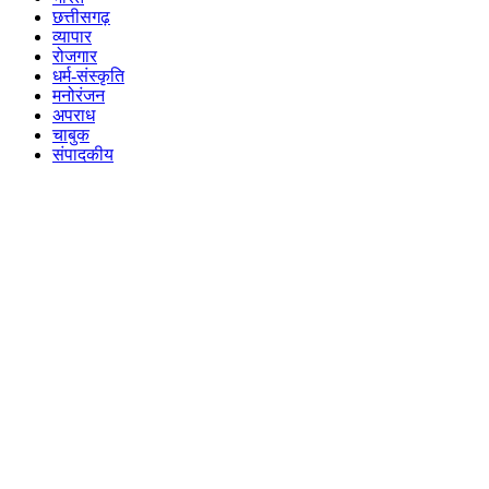
छत्तीसगढ़
व्यापार
रोजगार
धर्म-संस्कृति
मनोरंजन
अपराध
चाबुक
संपादकीय