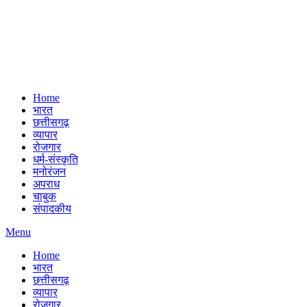
Home
भारत
छत्तीसगढ़
व्यापार
रोजगार
धर्म-संस्कृति
मनोरंजन
अपराध
चाबुक
संपादकीय
Menu
Home
भारत
छत्तीसगढ़
व्यापार
रोजगार