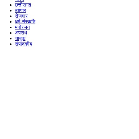
छत्तीसगढ़
व्यापार
रोजगार
धर्म-संस्कृति
मनोरंजन
अपराध
चाबुक
संपादकीय