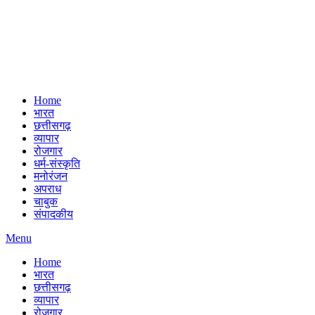
Home
भारत
छत्तीसगढ़
व्यापार
रोजगार
धर्म-संस्कृति
मनोरंजन
अपराध
चाबुक
संपादकीय
Menu
Home
भारत
छत्तीसगढ़
व्यापार
रोजगार