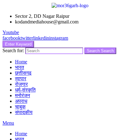
Sector 2, DD Nagar Raipur
kodandmediahouse@gmail.com
Youtube
facebook
twitter
linkedin
instagram
Enter Keyword
Search for:
Search
Search
Home
भारत
छत्तीसगढ़
व्यापार
रोजगार
धर्म-संस्कृति
मनोरंजन
अपराध
चाबुक
संपादकीय
Menu
Home
भारत