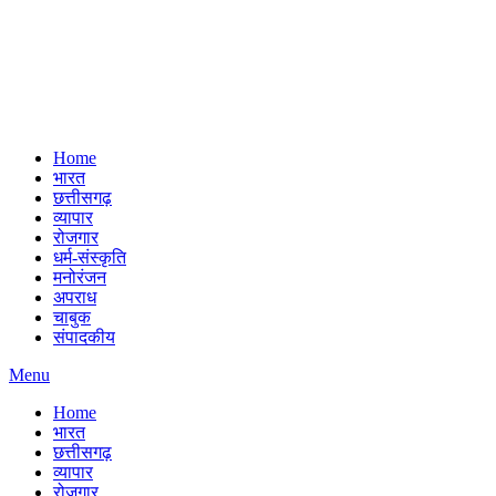
Home
भारत
छत्तीसगढ़
व्यापार
रोजगार
धर्म-संस्कृति
मनोरंजन
अपराध
चाबुक
संपादकीय
Menu
Home
भारत
छत्तीसगढ़
व्यापार
रोजगार