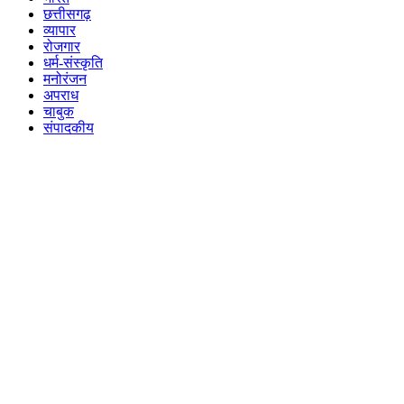
छत्तीसगढ़
व्यापार
रोजगार
धर्म-संस्कृति
मनोरंजन
अपराध
चाबुक
संपादकीय