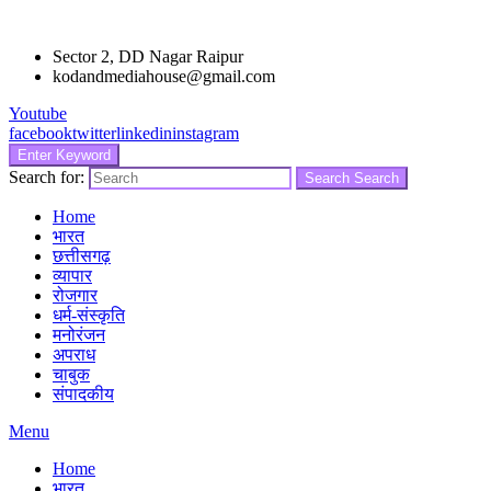
Sector 2, DD Nagar Raipur
kodandmediahouse@gmail.com
Youtube
facebook
twitter
linkedin
instagram
Enter Keyword
Search for:
Search
Search
Home
भारत
छत्तीसगढ़
व्यापार
रोजगार
धर्म-संस्कृति
मनोरंजन
अपराध
चाबुक
संपादकीय
Menu
Home
भारत