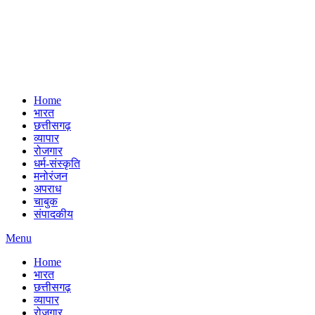
Home
भारत
छत्तीसगढ़
व्यापार
रोजगार
धर्म-संस्कृति
मनोरंजन
अपराध
चाबुक
संपादकीय
Menu
Home
भारत
छत्तीसगढ़
व्यापार
रोजगार