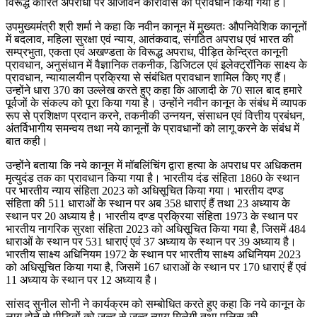
विरूद्ध कारित अपराधों पर आजीवन कारावास का प्रावधान किया गया है।
उपमुख्यमंत्री श्री शर्मा ने कहा कि नवीन कानून में मुख्यतः औपनिवेशिक कानूनों
में बदलाव, महिला सुरक्षा एवं न्याय, आतंकवाद, संगठित अपराध एवं भारत की
सम्प्रभुता, एकता एवं अखण्डता के विरूद्ध अपराध, पीड़ित केन्द्रित कानूनी
प्रावधान, अनुसंधान में वैज्ञानिक तकनीक, डिजिटल एवं इलेक्ट्रॉनिक साक्ष्य के
प्रावधान, न्यायालयीन प्रक्रिया से संबंधित प्रावधान शामिल किए गए हैं।
उन्होंने धारा 370 का उल्लेख करते हुए कहा कि आजादी के 70 साल बाद हमारे
पूर्वजों के संकल्प को पूरा किया गया है। उन्होंने नवीन कानून के संबंध में व्यापक
रूप से प्रशिक्षण प्रदान करने, तकनीकी उन्नयन, संसाधन एवं वित्तीय प्रबंधन,
अंतर्विभागीय समन्वय तथा नये कानूनों के प्रावधानों को लागू करने के संबंध में
बात कही।
उन्होंने बताया कि नये कानून में मॉबलिंचिंग द्वारा हत्या के अपराध पर अधिकतम
मृत्युदंड तक का प्रावधान किया गया है। भारतीय दंड संहिता 1860 के स्थान
पर भारतीय न्याय संहिता 2023 को अधिसूचित किया गया। भारतीय दण्ड
संहिता की 511 धाराओं के स्थान पर अब 358 धाराएं हैं तथा 23 अध्याय के
स्थान पर 20 अध्याय है। भारतीय दण्ड प्रक्रिया संहिता 1973 के स्थान पर
भारतीय नागरिक सुरक्षा संहिता 2023 को अधिसूचित किया गया है, जिसमें 484
धाराओं के स्थान पर 531 धाराएं एवं 37 अध्याय के स्थान पर 39 अध्याय है।
भारतीय साक्ष्य अधिनियम 1972 के स्थान पर भारतीय साक्ष्य अधिनियम 2023
को अधिसूचित किया गया है, जिसमें 167 धाराओं के स्थान पर 170 धाराएं हैं एवं
11 अध्याय के स्थान पर 12 अध्याय है।
सांसद सुनील सोनी ने कार्यक्रम को सम्बोधित करते हुए कहा कि नये कानून के
लागू होने से पीड़ितों को जल्द से जल्द न्याय मिलेगी तथा पुलिस की