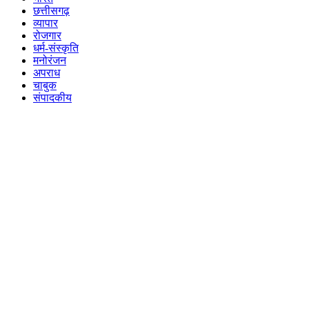
छत्तीसगढ़
व्यापार
रोजगार
धर्म-संस्कृति
मनोरंजन
अपराध
चाबुक
संपादकीय