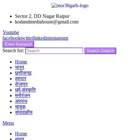
Sector 2, DD Nagar Raipur
kodandmediahouse@gmail.com
Youtube
facebook
twitter
linkedin
instagram
Enter Keyword
Search for:
Search
Search
Home
भारत
छत्तीसगढ़
व्यापार
रोजगार
धर्म-संस्कृति
मनोरंजन
अपराध
चाबुक
संपादकीय
Menu
Home
भारत