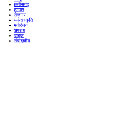
छत्तीसगढ़
व्यापार
रोजगार
धर्म-संस्कृति
मनोरंजन
अपराध
चाबुक
संपादकीय