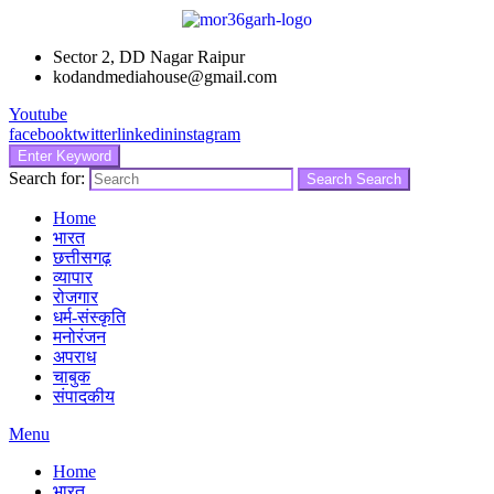
Sector 2, DD Nagar Raipur
kodandmediahouse@gmail.com
Youtube
facebook
twitter
linkedin
instagram
Enter Keyword
Search for:
Search
Search
Home
भारत
छत्तीसगढ़
व्यापार
रोजगार
धर्म-संस्कृति
मनोरंजन
अपराध
चाबुक
संपादकीय
Menu
Home
भारत