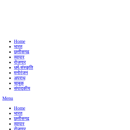
Home
भारत
छत्तीसगढ़
व्यापार
रोजगार
धर्म-संस्कृति
मनोरंजन
अपराध
चाबुक
संपादकीय
Menu
Home
भारत
छत्तीसगढ़
व्यापार
रोजगार